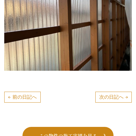
投
前の日記へ
次の日記へ
稿
ナ
ビ
ゲー
この物件の施工実績を見る