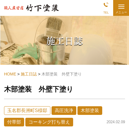
熊
メニュー
TEL
本
県
長
洲・
荒
施工日誌
尾
の
外
壁
塗
装
店
|
竹
HOME
施工日誌
木部塗装 外壁下塗り
下
塗
木部塗装 外壁下塗り
装
玉名郡長洲町S様邸
高圧洗浄
木部塗装
付帯部
コーキング打ち替え
2024.02.09