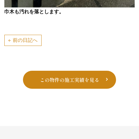
巾木も汚れを落とします。
投
前の日記へ
稿
ナ
ビ
ゲー
この物件の施工実績を見る
ショ
ン