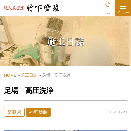
熊
メニュー
TEL
本
県
長
洲・
荒
施工日誌
尾
の
外
壁
塗
装
店
|
竹
HOME
施工日誌
足場 高圧洗浄
下
塗
足場 高圧洗浄
装
某薬局
外壁塗装
2024.06.20