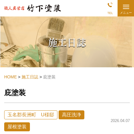
熊
メニュー
TEL
本
県
長
洲・
荒
施工日誌
尾
の
外
壁
塗
装
店
|
竹
HOME
施工日誌
庇塗装
下
塗
庇塗装
装
玉名郡長洲町 U様邸
高圧洗浄
2026.04.07
屋根塗装