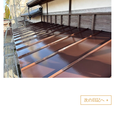
投
次の日記へ
稿
ナ