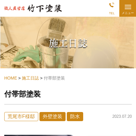
熊
メニュー
TEL
本
県
長
洲・
荒
施工日誌
尾
の
外
壁
塗
装
店
|
竹
HOME
施工日誌
付帯部塗装
下
塗
付帯部塗装
装
荒尾市F様邸
外壁塗装
防水
2023.07.20