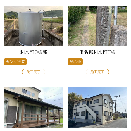
和水町O様邸
玉名郡和水町T様
タンク塗装
その他
施工完了
施工完了