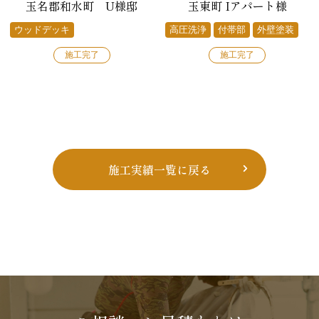
玉名郡和水町 U様邸
玉東町 Iアパート様
ウッドデッキ
高圧洗浄
付帯部
外壁塗装
施工完了
施工完了
施工実績一覧に戻る