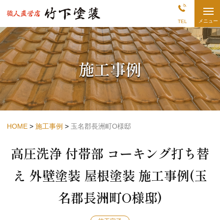
熊
メニュー
TEL
本
県
長
洲・
荒
施工事例
尾
の
外
壁
塗
装
店
|
竹
HOME
施工事例
玉名郡長洲町O様邸
下
塗
高圧洗浄 付帯部 コーキング打ち替
装
え 外壁塗装 屋根塗装 施工事例(玉
名郡長洲町O様邸)