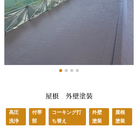
屋根 外壁塗装
高圧
付帯
コーキング打
外壁
屋根
洗浄
部
ち替え
塗装
塗装