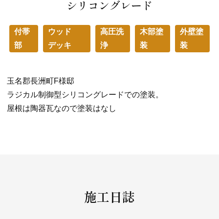
シリコングレード
付帯
ウッド
高圧洗
木部塗
外壁塗
部
デッキ
浄
装
装
玉名郡長洲町F様邸
ラジカル制御型シリコングレードでの塗装。
屋根は陶器瓦なので塗装はなし
施工日誌