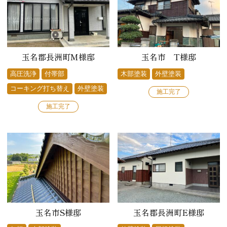
玉名郡長洲町M様邸
玉名市 T様邸
高圧洗浄
付帯部
木部塗装
外壁塗装
コーキング打ち替え
外壁塗装
施工完了
施工完了
玉名市S様邸
玉名郡長洲町E様邸