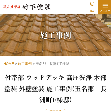
熊
メニュー
TEL
本
県
長
洲・
荒
施工事例
尾
の
外
壁
塗
装
店
|
竹
HOME
施工事例
玉名郡 長洲町F様邸
下
塗
付帯部 ウッドデッキ 高圧洗浄 木部
装
塗装 外壁塗装 施工事例(玉名郡 長
洲町F様邸)